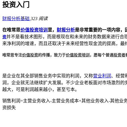
投资入门
财报分析基础
323 阅读
在唯常思
价值投资培训
里，
财报分析
是非常重要的一项内容，
资
并不是看技术图形，而是根现在和未来的财务数据来进行合
来净利润的增速，而且还取决于未来经营性现金流的提高，最终
唯常思专注
价值投资
的传播，致力于
价值投资培训
，愿每个普通
投资者
是企业在其全部销售业务中实现的利润，又称
营业利润
、经营
润，企业就无法继续扩大发展。不少企业老板面对市场激烈的
越大，可是利润越来越小，甚至亏本。
销售利润=主营业务收入-主营业务成本+其他业务收入-其他业
资损失